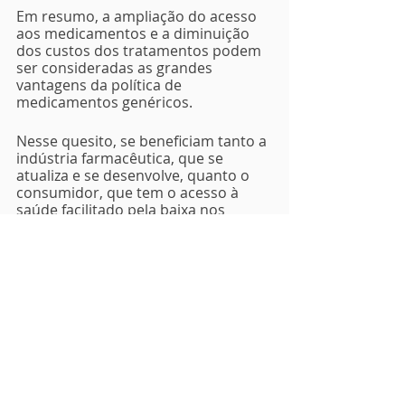
Em resumo, a ampliação do acesso 
aos medicamentos e a diminuição 
dos custos dos tratamentos podem 
ser consideradas as grandes 
vantagens da política de 
medicamentos genéricos.
Nesse quesito, se beneficiam tanto a 
indústria farmacêutica, que se 
atualiza e se desenvolve, quanto o 
consumidor, que tem o acesso à 
saúde facilitado pela baixa nos 
preços.
Você sabe as diferenças entre 
medicamentos de referência, 
genéricos e similares? No Instagram 
@centralgenericos
 nós falamos 
sobre esse assunto no programa 
Palavra do Especialista
, do IGTV. Siga 
nosso perfil e obtenha informações 
importantes dos nossos 
especialistas!