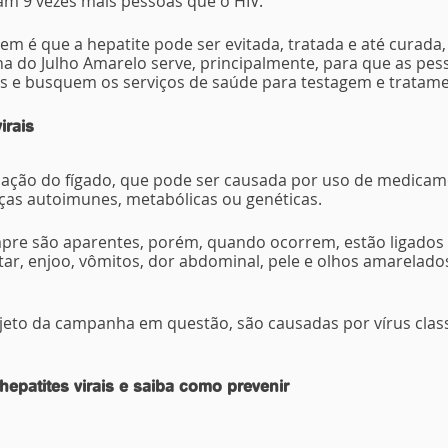
tam 9 vezes mais pessoas que o HIV.
m é que a hepatite pode ser evitada, tratada e até curada,
a do Julho Amarelo serve, principalmente, para que as pess
 e busquem os serviços de saúde para testagem e tratame
irais
ação do fígado, que pode ser causada por uso de medicame
ças autoimunes, metabólicas ou genéticas.
re são aparentes, porém, quando ocorrem, estão ligados 
tar, enjoo, vômitos, dor abdominal, pele e olhos amarelados
objeto da campanha em questão, são causadas por vírus class
epatites virais e saiba como prevenir