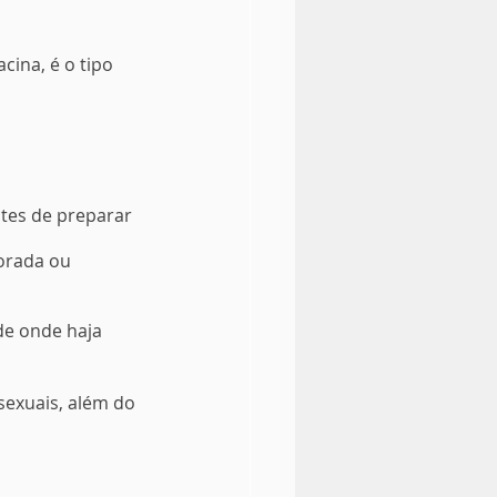
ina, é o tipo 
ntes de preparar 
orada ou 
de onde haja 
 sexuais, além do 