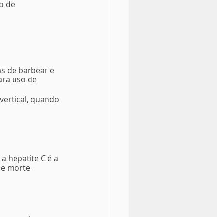
o de 
s de barbear e 
ara uso de 
vertical, quando 
 hepatite C é a 
 e morte.