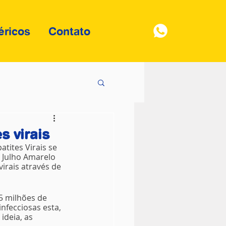
éricos
Contato
s virais
tites Virais se 
 Julho Amarelo 
irais através de 
5 milhões de 
fecciosas esta, 
deia, as 