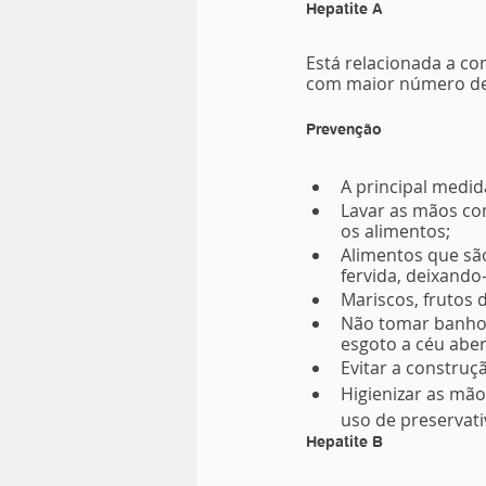
Hepatite A
Está relacionada a co
com maior número de 
Prevenção
A principal medid
Lavar as mãos com
os alimentos;
Alimentos que sã
fervida, deixando
Mariscos, frutos
Não tomar banho 
esgoto a céu aber
Evitar a construç
Higienizar as mãos
uso de preservati
Hepatite B