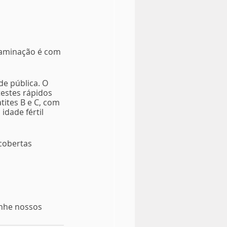
taminação é com 
e pública. O 
testes rápidos 
ites B e C, com 
dade fértil 
cobertas 
nhe nossos 