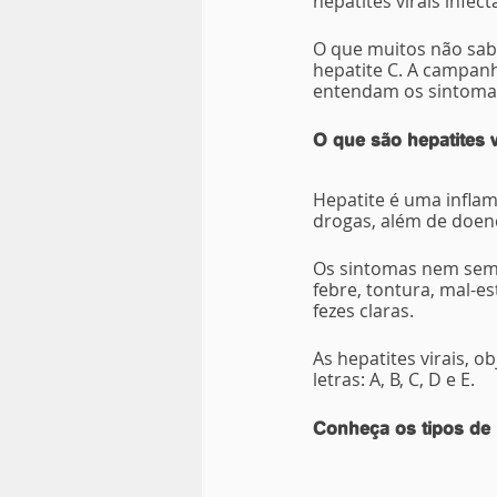
hepatites virais infec
O que muitos não sabe
hepatite C. A campanh
entendam os sintomas
O que são hepatites v
Hepatite é uma inflam
drogas, além de doen
Os sintomas nem semp
febre, tontura, mal-es
fezes claras.
As hepatites virais, 
letras: A, B, C, D e E.
Conheça os tipos de h