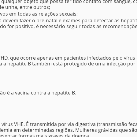
 qualquer objeto que possa ter tido contato com sangue, c
 de unha, entre outros;
vos em todas as relações sexuais;
 devem fazer o pré-natal e exames para detectar as hepatite
ultado for positivo, é necessário seguir todas as recomendaçõ
VHD, que ocorre apenas em pacientes infectados pelo vírus d
 a hepatite B também está protegido de uma infecção por 
o é a vacina contra a hepatite B.
vírus VHE. É transmitida por via digestiva (transmissão fecal
emia em determinadas regiões. Mulheres grávidas que são 
esentar formas mais graves da doença.