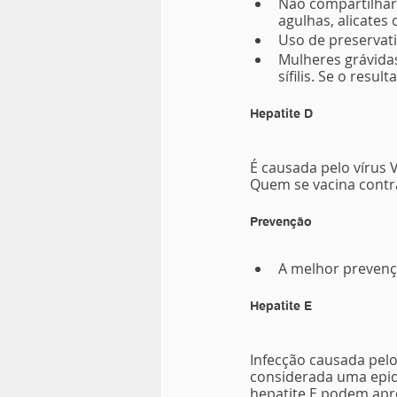
Não compartilhar
agulhas, alicates
Uso de preservati
Mulheres grávidas
sífilis. Se o res
Hepatite D
É causada pelo vírus 
Quem se vacina contra
Prevenção
A melhor prevençã
Hepatite E
Infecção causada pelo 
considerada uma epid
hepatite E podem apr