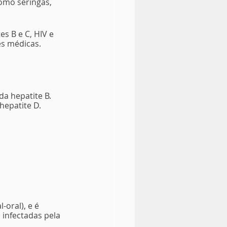
omo seringas, 
s B e C, HIV e 
es médicas.
a hepatite B. 
hepatite D.
-oral), e é 
infectadas pela 