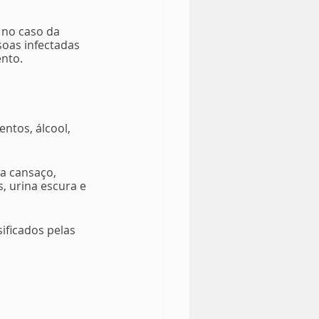
 no caso da 
oas infectadas 
nto.
ntos, álcool, 
a cansaço, 
, urina escura e 
ificados pelas 